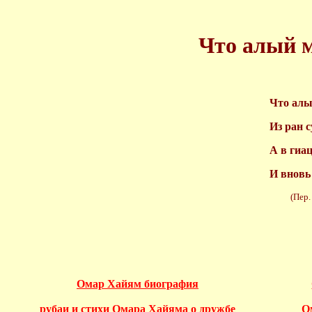
Что алый м
Что алы
Из ран с
А в гиац
И вновь
(Пер. И.
Омар Хайям биография
рубаи и стихи Омара Хайяма о дружбе
О