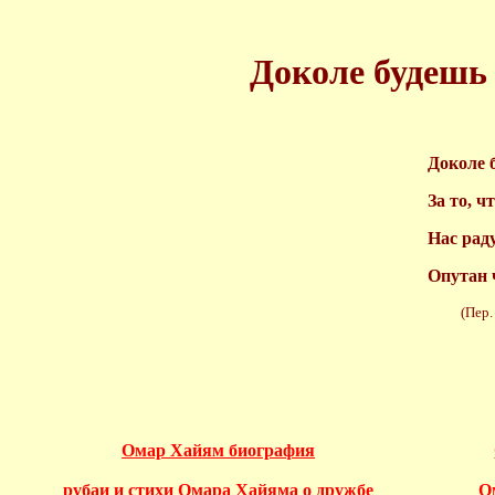
Доколе будешь 
Доколе 
За то, 
Нас рад
Опутан 
(Пер. О.
Омар Хайям биография
рубаи и стихи Омара Хайяма о дружбе
О