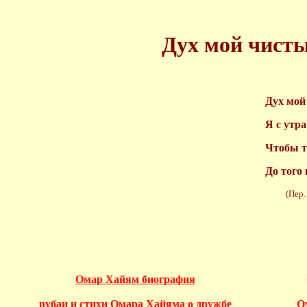
Дух мой чистый
Дух мой
Я с утр
Чтобы т
До того 
(Пер. Г.
Омар Хайям биография
рубаи и стихи Омара Хайяма о дружбе
О