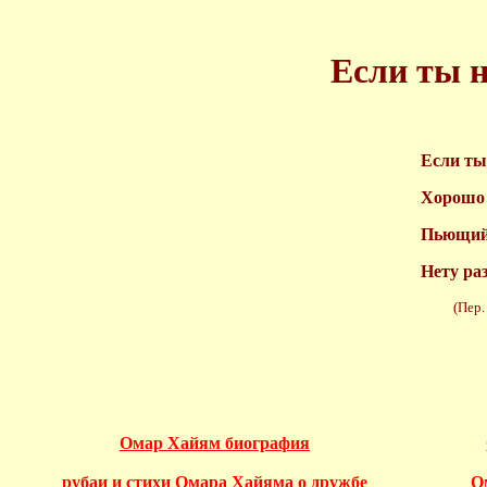
Если ты н
Если ты
Хорошо 
Пьющий 
Нету ра
(Пер. Г.
Омар Хайям биография
рубаи и стихи Омара Хайяма о дружбе
О