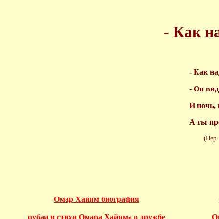
- Как н
- Как на
- Он вид
И ночь,
А ты про
(Пер. И.
Омар Хайям биография
рубаи и стихи Омара Хайяма о дружбе
О