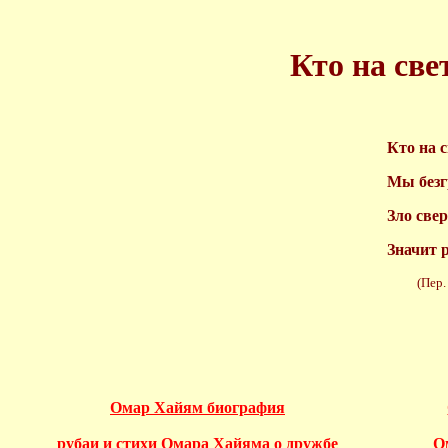
Кто на све
Кто на с
Мы безг
Зло свер
Значит 
(Пер. Н.
Омар Хайям биография
рубаи и стихи Омара Хайяма о дружбе
О