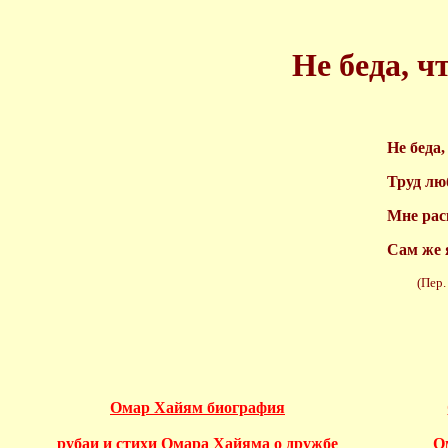
Не беда, ч
Не беда,
Труд лю
Мне раск
Сам же 
(Пер. Г.
Омар Хайям биография
рубаи и стихи Омара Хайяма о дружбе
О