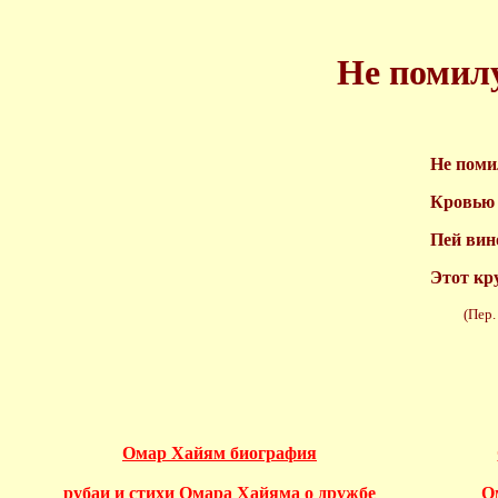
Не помилу
Не поми
Кровью 
Пей вино
Этот кру
(Пер. Н.
Омар Хайям биография
рубаи и стихи Омара Хайяма о дружбе
О