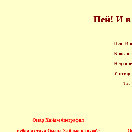
Пей! И в
Пей! И 
Бросай 
Недлине
У птицы
(Пер. И.
Омар Хайям биография
рубаи и стихи Омара Хайяма о дружбе
О