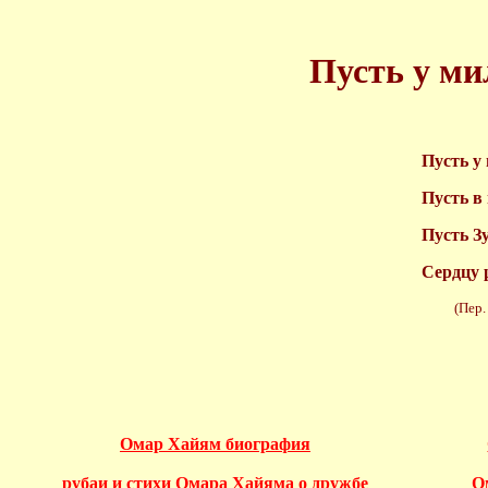
Пусть у мил
Пусть у
Пусть в
Пусть Зу
Сердцу р
(Пер. Н.
Омар Хайям биография
рубаи и стихи Омара Хайяма о дружбе
О