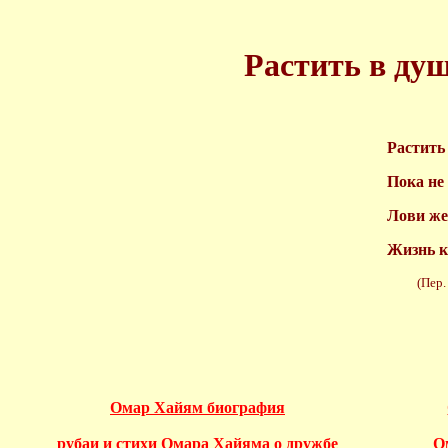
Растить в душ
Растить
Пока не
Лови же
Жизнь к
(Пер. О.
Омар Хайям биография
рубаи и стихи Омара Хайяма о дружбе
О