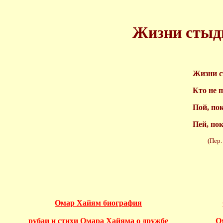
Жизни стыдно
Жизни ст
Кто не п
Пой, по
Пей, пок
(Пер. Г.
Омар Хайям биография
рубаи и стихи Омара Хайяма о дружбе
О